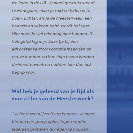
we leren in de UB. Je moet gestructureerd
te werk gaan, maar je vakken halen is te
doen. Echter, als je de Meesterweek, een
baantje en vakken hebt, wordt het veel.
Hier moet je wel rekening mee houden. Ik
heb gelukkig mijn baantje bij een
advocatenkantoor voor drie maanden op
pauze kunnen zetten. Mijn bazen kenden
de Meesterweek en hadden hier dan ook
begrip voor.”
Wat heb je geleerd van je tijd als
voorzitter van de Meesterweek?
“Je leert vooral jezelf erg kennen. Je moet
binnen een groep oplossingen vinden,
iedereen proberen tevreden te houden,