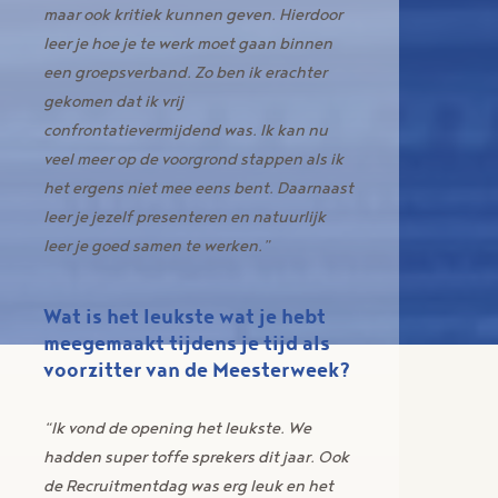
maar ook kritiek kunnen geven. Hierdoor
leer je hoe je te werk moet gaan binnen
een groepsverband. Zo ben ik erachter
gekomen dat ik vrij
confrontatievermijdend was. Ik kan nu
veel meer op de voorgrond stappen als ik
het ergens niet mee eens bent. Daarnaast
leer je jezelf presenteren en natuurlijk
leer je goed samen te werken.”
Wat is het leukste wat je hebt
meegemaakt tijdens je tijd als
voorzitter van de Meesterweek?
“Ik vond de opening het leukste. We
hadden super toffe sprekers dit jaar. Ook
de Recruitmentdag was erg leuk en het