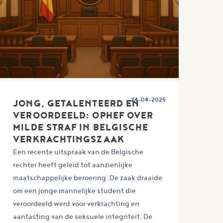
24-04-2025
JONG, GETALENTEERD EN
VEROORDEELD: OPHEF OVER
MILDE STRAF IN BELGISCHE
VERKRACHTINGSZAAK
Een recente uitspraak van de Belgische
rechter heeft geleid tot aanzienlijke
maatschappelijke beroering. De zaak draaide
om een jonge mannelijke student die
veroordeeld werd voor verkrachting en
aantasting van de seksuele integriteit. De