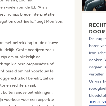
en voelen om de IEEPA als
met Trumps brede interpretatie
gation doctrine is,” zegt Morrison,
RECH
DOOR
De leugen
gaan met betrekking tot de nieuwe
horen va
uidelijk. Grote bedrijven zoals
iconische
zijn om publiekelijk de
denken. W
 zijn kleinere organisaties of
gegaan i
cht bereid om het voortouw te
vertellen
oggerechtshof bereikt, zal de
Onwaarhe
s tonen rechters vaak
roodgloe
t buitenlandse betrekkingen.
bloedstoll
jn voorkeur voor een beperkte
JOSJE 