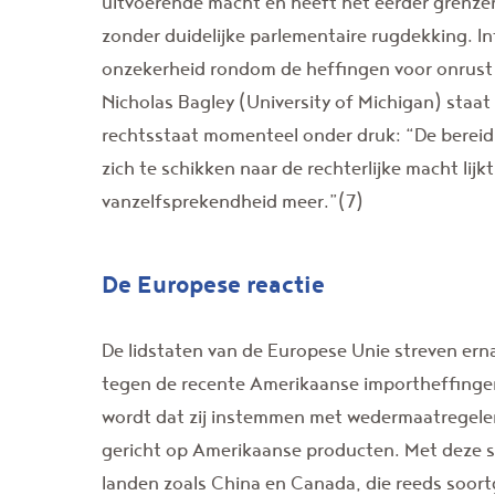
uitvoerende macht en heeft het eerder grenze
zonder duidelijke parlementaire rugdekking. I
onzekerheid rondom de heffingen voor onrust
Nicholas Bagley (University of Michigan) staat h
rechtsstaat momenteel onder druk: “De berei
zich te schikken naar de rechterlijke macht lij
vanzelfsprekendheid meer.”(7)
De Europese reactie
De lidstaten van de Europese Unie streven ern
tegen de recente Amerikaanse importheffinge
wordt dat zij instemmen met wedermaatregelen
gericht op Amerikaanse producten. Met deze st
landen zoals China en Canada, die reeds soor