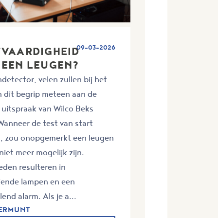
09-03-2026
TVAARDIGHEID
 EEN LEUGEN?
detector, velen zullen bij het
n dit begrip meteen aan de
 uitspraak van Wilco Beks
anneer de test van start
s, zou onopgemerkt een leugen
 niet meer mogelijk zijn.
den resulteren in
iende lampen en een
end alarm. Als je a...
VERMUNT