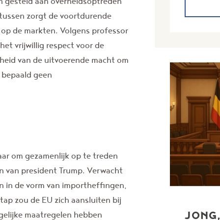
n gesteld aan overheidsoptreden
ntussen zorgt de voortdurende
 op de markten. Volgens professor
et vrijwillig respect voor de
dheid van de uitvoerende macht om
kt bepaald geen
aar om gezamenlijk op te treden
n van president Trump. Verwacht
 in de vorm van importheffingen,
ap zou de EU zich aansluiten bij
JONG,
tgelijke maatregelen hebben