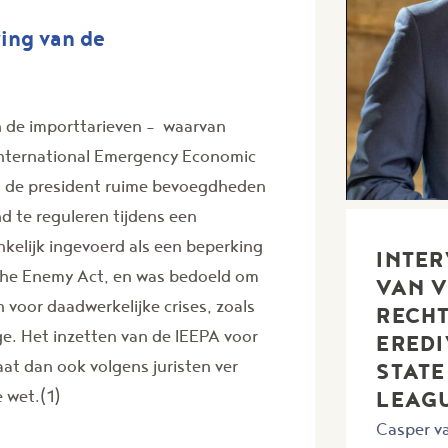
ing van de
an de importtarieven - waarvan
nternational Emergency Economic
nt de president ruime bevoegdheden
 te reguleren tijdens een
kelijk ingevoerd als een beperking
INTER
 the Enemy Act, en was bedoeld om
VAN V
voor daadwerkelijke crises, zoals
RECHT
e. Het inzetten van de IEEPA voor
EREDI
at dan ook volgens juristen ver
STATE
LEAG
e wet.(1)
Casper va