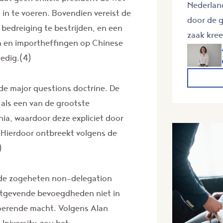
Nederlan
n in te voeren. Bovendien vereist de
door de g
bedreiging te bestrijden, en een
zaak kree
m en importheffingen op Chinese
edig.(4)
e major questions doctrine. De
ls een van de grootste
ia, waardoor deze expliciet door
Hierdoor ontbreekt volgens de
)
 de zogeheten non-delegation
wetgevende bevoegdheden niet in
oerende macht. Volgens Alan
niversity, zou het