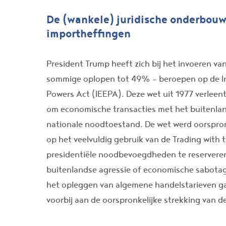
De (wankele) juridische onderbouw
importheffingen
President Trump heeft zich bij het invoeren v
sommige oplopen tot 49% - beroepen op de I
Powers Act (IEEPA). Deze wet uit 1977 verlee
om economische transacties met het buitenland
nationale noodtoestand. De wet werd oorspron
op het veelvuldig gebruik van de Trading with
presidentiële noodbevoegdheden te reserveren 
buitenlandse agressie of economische sabotag
het opleggen van algemene handelstarieven ga
voorbij aan de oorspronkelijke strekking van d