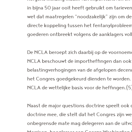
in bijna 50 jaar ooit heeft gebruikt om tarieve
wet dat maatregelen “noodzakelijk” zijn om de 
directe koppeling tussen het fentanylproblee
goederen ontbreekt volgens de aanklagers voll
De NCLA beroept zich daarbij op de voornoemd
NCLA beschouwt de importheffingen dan ook a
belastingverhogingen van de afgelopen decenn
het Congres goedgekeurd dienden te worden. 
NCLA de wettelijke basis voor de heffingen.(5
Naast de major questions doctrine speelt ook
doctrine mee, die stelt dat het Congres zijn 
onbegrensde mate mag delegeren aan de uitv
Morrison, hoogleraar aan George Washington U