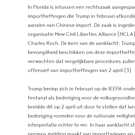
In Florida is intussen een rechtszaak aangesp
importheffingen die Trump in februari afkondi
aanzien van Chinese import. De zaak is ingedi
organisatie New Civil Liberties Alliance (NCLA
Charles Koch. De kern van de aanklacht: Trump 
bevoegdheid beschikken om deze importheffinge
verwachten dat vergelijkbare procedures zulle
offensief van importheffingen van 2 april.(3)
Trump beriep zich in februari op de IEEPA onde
fentanyl als bedreiging voor de volksgezondhei
breidde dit op 2 april uit door te stellen dat 
bedreiging vormden voor de nationale veiligh
interpretatie echter te ver. In haar aanklacht s
nergens melding maakt van importtarieven en 