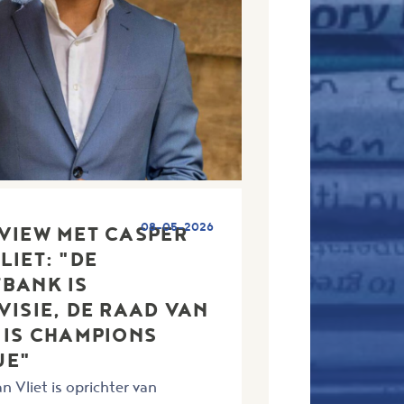
08-05-2026
VIEW MET CASPER
LIET: "DE
BANK IS
VISIE, DE RAAD VAN
 IS CHAMPIONS
UE"
n Vliet is oprichter van