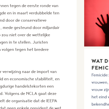
annen tegen de eerste ronde van
gde en in maart verdubbelde ten
end door de conservatieve
), mede gesteund door miljardair
zou niet over de wettelijke
n in te stellen. Juristen
n volgen tegen het bredere
WAT 
FEMIC
r verwijzing naar de import van
Femicide:
d en economische stabiliteit, en
vrouwen, 
langdurige handelstekorten een
vrouw zij
eid. Volgens de NCLA gaat deze
het eind
telt de organisatie dat de IEEPA
bekendhei
dat geen enkele president de wet