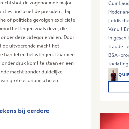
erechtshof de zogenoemde major
CumLaude
nties, inclusief de president, bij
Nederland
e of politieke gevolgen expliciete
juridisch
portheffingen zoals deze, die
Vanuit En
 onder deze categorie vallen. Door
in geschi
lt de uitvoerende macht het
fraude- 
ke handel en belastingen. Daarmee
BSA-proc
n onder druk komt te staan en een
toelating
nde macht zonder duidelijke
QUI
 van grote economische en
ekens bij eerdere