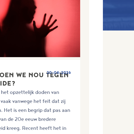
20-04-2026
DOEN WE NOU TEGEN
IDE?
 het opzettelijk doden van
vaak vanwege het feit dat zij
n. Het is een begrip dat pas aan
 van de 20e eeuw bredere
d kreeg. Recent heeft het in