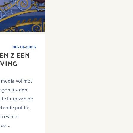
08-10-2025
EN Z EEN
IVING
 media vol met
begon als een
de loop van de
tende politie,
nces met
be...