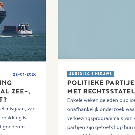
JURIDISCH NIEUWS
22-01-2026
ING
POLITIEKE PARTIJ
AL ZEE-,
MET RECHTSSTATEL
T?
Enkele weken geleden public
eel misgaan, van
onafhankelijk onderzoek waa
erpakking is
verkiezingsprogramma’s van v
rt goederen
partijen zijn getoetst op hun 