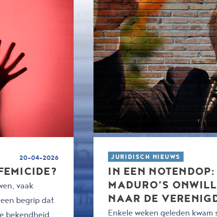
JURIDISCH NIEUWS
20-04-2026
IN EEN NOTENDOP:
FEMICIDE?
MADURO’S ONWILL
wen, vaak
NAAR DE VERENIG
s een begrip dat
Enkele weken geleden kwam 
re bekendheid