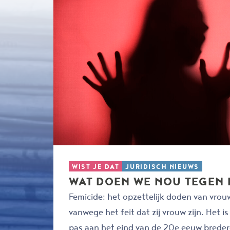
WIST JE DAT
JURIDISCH NIEUWS
WAT DOEN WE NOU TEGEN 
Femicide: het opzettelijk doden van vrou
vanwege het feit dat zij vrouw zijn. Het i
pas aan het eind van de 20e eeuw brede