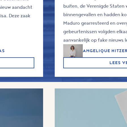
buiten, de Verenigde Staten
pnieuw aandacht
binnengevallen en hadden kor
isa. Deze zaak
Maduro gearresteerd en over
gebeurtenissen volgden elkaa
aanvankelijk op fake nieuws l
AS
ANGELIQUE HITZE
LEES V