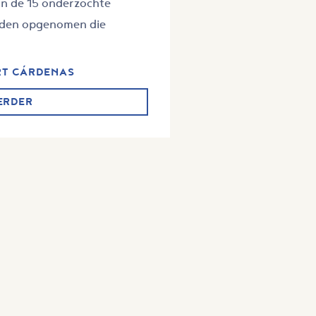
van de 15 onderzochte
adden opgenomen die
RT CÁRDENAS
ERDER