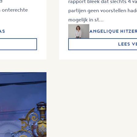
jd
rapport bleek dat slechts 4 
m onterechte
partijen geen voorstellen h
mogelijk in st...
AS
ANGELIQUE HITZE
LEES V